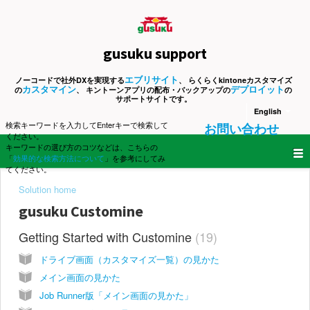
gusuku support
エブリサイト
ノーコードで社外DXを実現する
、 らくらくkintoneカスタマイズ
カスタマイン
デプロイット
の
、 キントーンアプリの配布・バックアップの
の
サポートサイトです。
English
検索キーワードを入力してEnterキーで検索して
お問い合わせ
ください。
キーワードの選び方のコツなどは、こちらの
「
効果的な検索方法について
」を参考にしてみ
てください。
Solution home
gusuku Customine
Getting Started with Customine
19
ドライブ画面（カスタマイズ一覧）の見かた
メイン画面の見かた
Job Runner版「メイン画面の見かた」