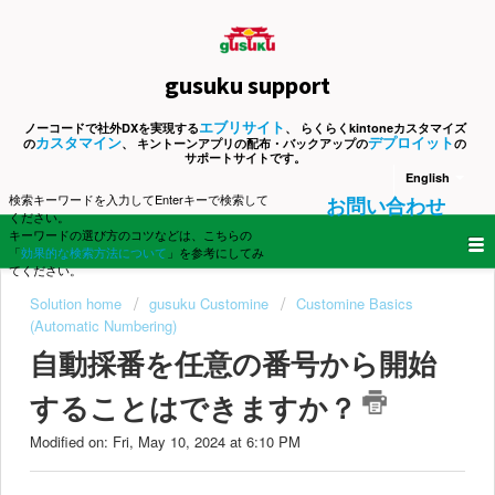
gusuku support
エブリサイト
ノーコードで社外DXを実現する
、 らくらくkintoneカスタマイズ
カスタマイン
デプロイット
の
、 キントーンアプリの配布・バックアップの
の
サポートサイトです。
English
検索キーワードを入力してEnterキーで検索して
お問い合わせ
ください。
キーワードの選び方のコツなどは、こちらの
「
効果的な検索方法について
」を参考にしてみ
てください。
Solution home
gusuku Customine
Customine Basics
(Automatic Numbering)
自動採番を任意の番号から開始
することはできますか？
Modified on: Fri, May 10, 2024 at 6:10 PM