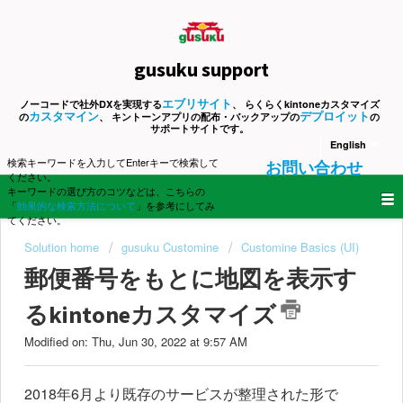
gusuku support
エブリサイト
ノーコードで社外DXを実現する
、 らくらくkintoneカスタマイズ
カスタマイン
デプロイット
の
、 キントーンアプリの配布・バックアップの
の
サポートサイトです。
English
検索キーワードを入力してEnterキーで検索して
お問い合わせ
ください。
キーワードの選び方のコツなどは、こちらの
「
効果的な検索方法について
」を参考にしてみ
てください。
Solution home
gusuku Customine
Customine Basics (UI)
郵便番号をもとに地図を表示す
るkintoneカスタマイズ
Modified on: Thu, Jun 30, 2022 at 9:57 AM
2018年6月より既存のサービスが整理された形で