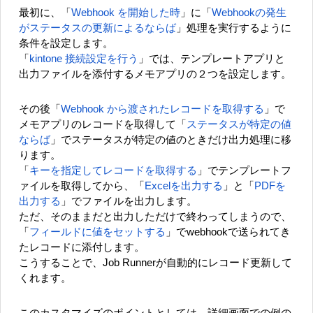
最初に、「
Webhook を開始した時
」に「
Webhookの発生
がステータスの更新によるならば
」処理を実行するように
条件を設定します。
「
kintone 接続設定を行う
」では、テンプレートアプリと
出力ファイルを添付するメモアプリの２つを設定します。
その後「
Webhook から渡されたレコードを取得する
」で
メモアプリのレコードを取得して「
ステータスが特定の値
ならば
」でステータスが特定の値のときだけ出力処理に移
ります。
「
キーを指定してレコードを取得する
」でテンプレートフ
ァイルを取得してから、「
Excelを出力する
」と「
PDFを
出力する
」でファイルを出力します。
ただ、そのままだと出力しただけで終わってしまうので、
「
フィールドに値をセットする
」でwebhookで送られてき
たレコードに添付します。
こうすることで、Job Runnerが自動的にレコード更新して
くれます。
このカスタマイズのポイントとしては、詳細画面での例の