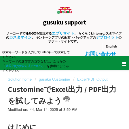
gusuku support
エブリサイト
ノーコードで社外DXを実現する
、 らくらくkintoneカスタマイズ
カスタマイン
デプロイット
の
、 キントーンアプリの配布・バックアップの
の
サポートサイトです。
English
検索キーワードを入力してEnterキーで検索して
お問い合わせ
ください。
キーワードの選び方のコツなどは、こちらの
「
効果的な検索方法について
」を参考にしてみ
てください。
Solution home
gusuku Customine
Excel/PDF Output
CustomineでExcel出力 / PDF出力
を試してみよう
Modified on: Fri, Mar 14, 2025 at 3:59 PM
はじめに