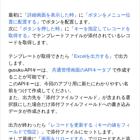
最初に「
詳細画面を表示した時
」に「
ボタンをメニュー位
置に配置する
」でボタンを配置します。
次に「
ボタンを押した時
」に「
キーを指定してレコードを
取得する
」でテンプレートファイルが添付されているレコ
ードを取得します。
テンプレートが取得できたら「
Excelを出力する
」で出力
します。
gusuku APIキーは、
共通管理画面のAPIキータブ
で作成す
ることが可能です。
このAPIキーは、今回のアプリ用に新たにわかりやすい名
前をつけて作成してください。
また、出力先を「添付ファイルフィールド」が含まれる選
択肢にした場合だけ添付ファイルフィールドへの書き込み
データが作成されます。
出力が終わったら「
レコードを更新する（キーの値をフィ
ールドで指定）
」で添付ファイルにセットします。
そして最後に「
画面をリロードする
」でリロードすると添