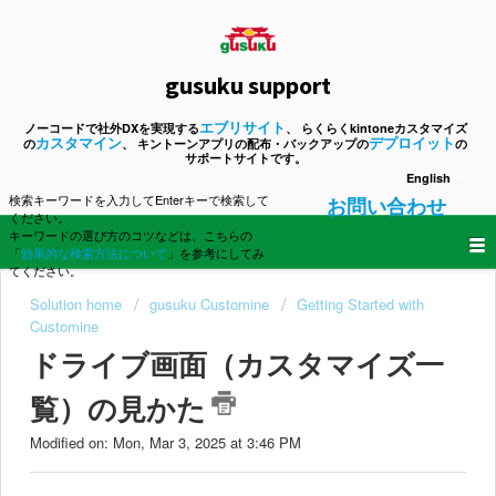
gusuku support
エブリサイト
ノーコードで社外DXを実現する
、 らくらくkintoneカスタマイズ
カスタマイン
デプロイット
の
、 キントーンアプリの配布・バックアップの
の
サポートサイトです。
English
検索キーワードを入力してEnterキーで検索して
お問い合わせ
ください。
キーワードの選び方のコツなどは、こちらの
「
効果的な検索方法について
」を参考にしてみ
てください。
Solution home
gusuku Customine
Getting Started with
Customine
ドライブ画面（カスタマイズ一
覧）の見かた
Modified on: Mon, Mar 3, 2025 at 3:46 PM