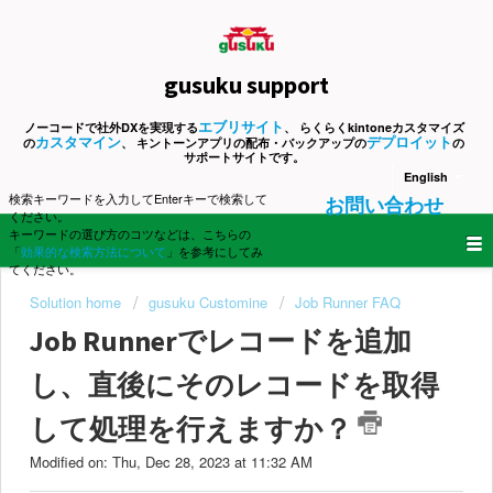
gusuku support
エブリサイト
ノーコードで社外DXを実現する
、 らくらくkintoneカスタマイズ
カスタマイン
デプロイット
の
、 キントーンアプリの配布・バックアップの
の
サポートサイトです。
English
検索キーワードを入力してEnterキーで検索して
お問い合わせ
ください。
キーワードの選び方のコツなどは、こちらの
「
効果的な検索方法について
」を参考にしてみ
てください。
Solution home
gusuku Customine
Job Runner FAQ
Job Runnerでレコードを追加
し、直後にそのレコードを取得
して処理を行えますか？
Modified on: Thu, Dec 28, 2023 at 11:32 AM