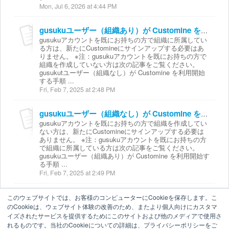
Mon, Jul 6, 2026 at 4:44 PM
gusukuユーザー（組織あり）が Customine を利用開始する手順
gusukuアカウントを既にお持ちの方で組織に所属してい
る方は、新たにCustomineにサインアップする必要はあ
りません。 ※注：gusukuアカウントを既にお持ちの方で
組織を作成していない方は次の記事をご覧ください。
gusukutユーザー（組織なし）が Customine を利用開始
する手順 ...
Fri, Feb 7, 2025 at 2:48 PM
gusukuユーザー（組織なし）が Customine を利用開始する手順
gusukuアカウントを既にお持ちの方で組織を作成してい
ない方は、新たにCustomineにサインアップする必要は
ありません。 ※注：gusukuアカウントを既にお持ちの方
で組織に所属している方は次の記事をご覧ください。
gusukuユーザー（組織あり）が Customine を利用開始す
る手順 ...
Fri, Feb 7, 2025 at 2:49 PM
このウェブサイトでは、お客様のコンピューターにCookieを保存します。こ
のCookieは、ウェブサイト体験の改善のため、またより個人向けにカスタマ
イズされたサービスを提供するためにこのサイトおよび他のメディアで使用さ
れるものです。当社のCookieについての詳細は、プライバシーポリシーをご