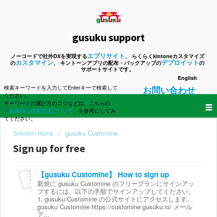
gusuku support
エブリサイト
ノーコードで社外DXを実現する
、 らくらくkintoneカスタマイズ
カスタマイン
デプロイット
の
、 キントーンアプリの配布・バックアップの
の
サポートサイトです。
English
検索キーワードを入力してEnterキーで検索して
お問い合わせ
ください。
キーワードの選び方のコツなどは、こちらの
「
効果的な検索方法について
」を参考にしてみ
てください。
Solution home
gusuku Customine
Sign up for free
【gusuku Customine】 How to sign up
新規に gusuku Customine のフリープランにサインアッ
プするには、以下の手順でサインアップしてください。
1. gusuku Customine の公式サイトにアクセスします。
gusuku Customine https://customine.gusuku.io/ メール
ア...