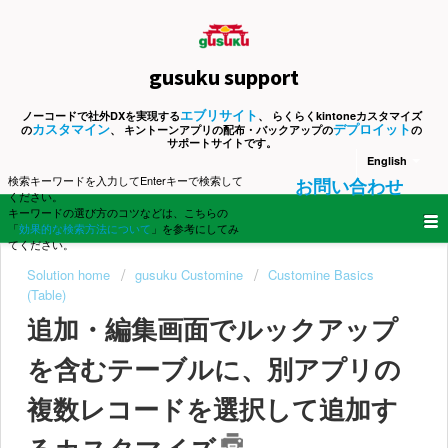
gusuku support
エブリサイト
ノーコードで社外DXを実現する
、 らくらくkintoneカスタマイズ
カスタマイン
デプロイット
の
、 キントーンアプリの配布・バックアップの
の
サポートサイトです。
English
検索キーワードを入力してEnterキーで検索して
お問い合わせ
ください。
キーワードの選び方のコツなどは、こちらの
「
効果的な検索方法について
」を参考にしてみ
てください。
Solution home
gusuku Customine
Customine Basics
(Table)
追加・編集画面でルックアップ
を含むテーブルに、別アプリの
複数レコードを選択して追加す