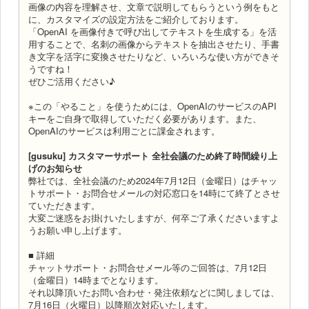
画像の内容を理解させ、文章で説明してもらうという例をもと
に、カスタマイズの設定方法をご紹介しております。
「OpenAI を画像付きで呼び出してテキストを生成する」を活
用することで、名刺の画像からテキストを抽出させたり、手書
き文字を活字に変換させたりなど、いろいろな使い方ができそ
うですね！
ぜひご活用ください♪
※この「やること」を使うためには、OpenAIのサービスのAPI
キーをご自身で取得していただく必要があります。また、
OpenAIのサービスは利用ごとに課金されます。
[gusuku] カスタマーサポート 全社会議のため終了時間繰り上
げのお知らせ
弊社では、全社会議のため2024年7月12日（金曜日）はチャッ
トサポート・お問合せメールの対応窓口を14時にて終了とさせ
ていただきます。
大変ご迷惑をお掛けいたしますが、何卒ご了承くださいますよ
うお願い申し上げます。
■ 詳細
チャットサポート・お問合せメール等のご回答は、7月12日
（金曜日）14時までとなります。
それ以降頂いたお問い合わせ・発注依頼などに関しましては、
7月16日（火曜日）以降順次対応いたします。