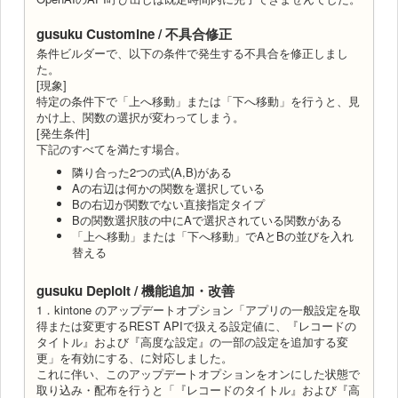
gusuku Customine / 不具合修正
条件ビルダーで、以下の条件で発生する不具合を修正しまし
た。
[現象]
特定の条件下で「上へ移動」または「下へ移動」を行うと、見
かけ上、関数の選択が変わってしまう。
[発生条件]
下記のすべてを満たす場合。
隣り合った2つの式(A,B)がある
Aの右辺は何かの関数を選択している
Bの右辺が関数でない直接指定タイプ
Bの関数選択肢の中にAで選択されている関数がある
「上へ移動」または「下へ移動」でAとBの並びを入れ
替える
gusuku Deploit / 機能追加・改善
1．kintone のアップデートオプション「アプリの一般設定を取
得または変更するREST APIで扱える設定値に、『レコードの
タイトル』および『高度な設定』の一部の設定を追加する変
更」を有効にする、に対応しました。
これに伴い、このアップデートオプションをオンにした状態で
取り込み・配布を行うと「『レコードのタイトル』および『高