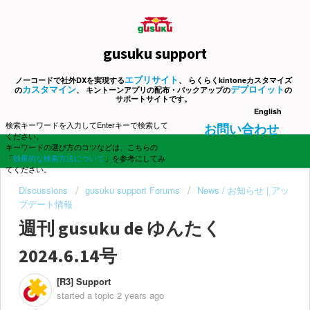
gusuku support
エブリサイト
ノーコードで社外DXを実現する
、 らくらくkintoneカスタマイズ
カスタマイン
デプロイット
の
、 キントーンアプリの配布・バックアップの
の
サポートサイトです。
English
検索キーワードを入力してEnterキーで検索して
お問い合わせ
ください。
キーワードの選び方のコツなどは、こちらの
「
効果的な検索方法について
」を参考にしてみ
てください。
Discussions
gusuku support Forums
News / お知らせ | アッ
プデート情報
週刊 gusuku de ゆんたく
2024.6.14号
[R3] Support
started a topic
2 years ago