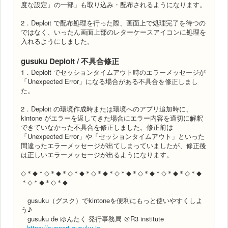
度な設定』の一部」も取り込み・配布されるようになります。
2．Deploit で配布処理を行った際、画面上で処理完了を待つの
ではなく、いったん画面上部のレターケースアイコンに処理を
入れるようにしました。
gusuku Deploit / 不具合修正
1．Deploit でセッションタイムアウト時のエラーメッセージが
「Unexpected Error」になる場合がある不具合を修正しまし
た。
2．Deploit の環境作成時または環境へのアプリ追加時に、
kintone がエラーを返してきた場合にエラー内容を適切に解釈
できていなかった不具合を修正しました。修正前は
「Unexpected Error」や「セッションタイムアウト」といった
間違ったエラーメッセージが出てしまっていましたが、修正後
は正しいエラーメッセージが出るようになります。
◇＊◆＊◇＊◆＊◇＊◆＊◇＊◆＊◇＊◆＊◇＊◆＊◇＊◆＊◇＊◆
＊◇＊◆＊◇＊◆
gusuku（グスク）でkintoneを便利にもっと使いやすくしよ
う♪
gusuku de ゆんたく 発行事務局 ＠R3 institute
https://support.gusuku.io