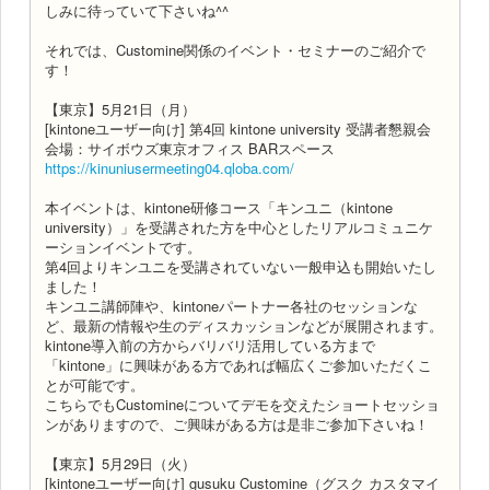
しみに待っていて下さいね^^
それでは、Customine関係のイベント・セミナーのご紹介で
す！
【東京】5月21日（月）
[kintoneユーザー向け] 第4回 kintone university 受講者懇親会
会場：サイボウズ東京オフィス BARスペース
https://kinuniusermeeting04.qloba.com/
本イベントは、kintone研修コース「キンユニ（kintone
university）」を受講された方を中心としたリアルコミュニケ
ーションイベントです。
第4回よりキンユニを受講されていない一般申込も開始いたし
ました！
キンユニ講師陣や、kintoneパートナー各社のセッションな
ど、最新の情報や生のディスカッションなどが展開されます。
kintone導入前の方からバリバリ活用している方まで
「kintone」に興味がある方であれば幅広くご参加いただくこ
とが可能です。
こちらでもCustomineについてデモを交えたショートセッショ
ンがありますので、ご興味がある方は是非ご参加下さいね！
【東京】5月29日（火）
[kintoneユーザー向け] gusuku Customine（グスク カスタマイ