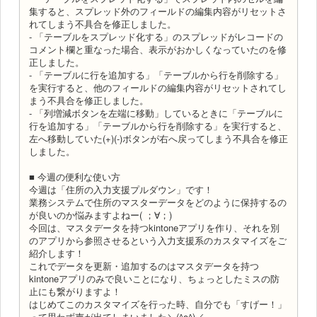
集すると、スプレッド外のフィールドの編集内容がリセットさ
れてしまう不具合を修正しました。
- 「テーブルをスプレッド化する」のスプレッドがレコードの
コメント欄と重なった場合、表示がおかしくなっていたのを修
正しました。
- 「テーブルに行を追加する」「テーブルから行を削除する」
を実行すると、他のフィールドの編集内容がリセットされてし
まう不具合を修正しました。
- 「列増減ボタンを左端に移動」しているときに「テーブルに
行を追加する」「テーブルから行を削除する」を実行すると、
左へ移動していた(+)(-)ボタンが右へ戻ってしまう不具合を修正
しました。
■ 今週の便利な使い方
今週は「住所の入力支援プルダウン」です！
業務システムで住所のマスターデータをどのように保持するの
が良いのか悩みますよねー( ；∀；)
今回は、マスタデータを持つkintoneアプリを作り、それを別
のアプリから参照させるという入力支援系のカスタマイズをご
紹介します！
これでデータを更新・追加するのはマスタデータを持つ
kintoneアプリのみで良いことになり、ちょっとしたミスの防
止にも繋がりますよ！
はじめてこのカスタマイズを行った時、自分でも「すげー！」
って思わず声が出てしまいました＼(^o^)／