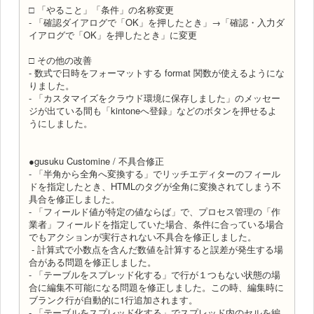
□ 「やること」「条件」の名称変更
- 「確認ダイアログで「OK」を押したとき」→「確認・入力ダ
イアログで「OK」を押したとき」に変更
□ その他の改善
- 数式で日時をフォーマットする format 関数が使えるようにな
りました。
- 「カスタマイズをクラウド環境に保存しました」のメッセー
ジが出ている間も「kintoneへ登録」などのボタンを押せるよ
うにしました。
●gusuku Customine / 不具合修正
- 「半角から全角へ変換する」でリッチエディターのフィール
ドを指定したとき、HTMLのタグが全角に変換されてしまう不
具合を修正しました。
- 「フィールド値が特定の値ならば」で、プロセス管理の「作
業者」フィールドを指定していた場合、条件に合っている場合
でもアクションが実行されない不具合を修正しました。
- 計算式で小数点を含んだ数値を計算すると誤差が発生する場
合がある問題を修正しました。
- 「テーブルをスプレッド化する」で行が１つもない状態の場
合に編集不可能になる問題を修正しました。この時、編集時に
ブランク行が自動的に1行追加されます。
- 「テーブルをスプレッド化する」でスプレッド内のセルを編