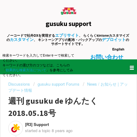
gusuku support
エブリサイト
ノーコードで社外DXを実現する
、 らくらくkintoneカスタマイズ
カスタマイン
デプロイット
の
、 キントーンアプリの配布・バックアップの
の
サポートサイトです。
English
検索キーワードを入力してEnterキーで検索して
お問い合わせ
ください。
キーワードの選び方のコツなどは、こちらの
「
効果的な検索方法について
」を参考にしてみ
てください。
Discussions
gusuku support Forums
News / お知らせ | アッ
プデート情報
週刊 gusuku de ゆんたく
2018.05.18号
[R3] Support
started a topic
8 years ago