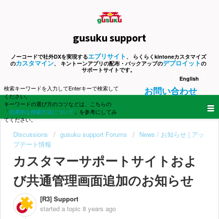
gusuku support
エブリサイト
ノーコードで社外DXを実現する
、 らくらくkintoneカスタマイズ
カスタマイン
デプロイット
の
、 キントーンアプリの配布・バックアップの
の
サポートサイトです。
English
検索キーワードを入力してEnterキーで検索して
お問い合わせ
ください。
キーワードの選び方のコツなどは、こちらの
「
効果的な検索方法について
」を参考にしてみ
てください。
Discussions
gusuku support Forums
News / お知らせ | アッ
プデート情報
カスタマーサポートサイトおよ
び共通管理画面追加のお知らせ
[R3] Support
started a topic
8 years ago