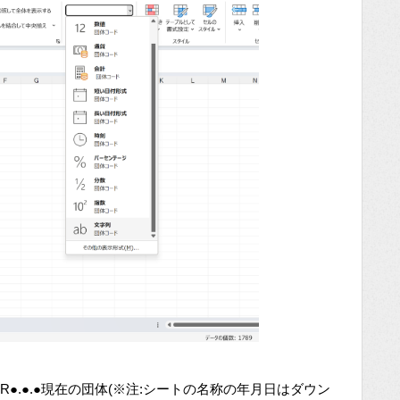
R●.●.●現在の団体(※注:シートの名称の年月日はダウン