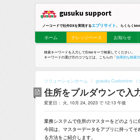
gusuku support
エブリサイト
ノーコードで社外DXを実現する
、 らくらくki
ホーム
ナレッジベース
お知らせ
検索キーワードを入力してEnterキーで検索してください。
キーワードの選び方のコツなどは、こちらの「
効果的な検索
ソリューションホーム
gusuku Customi
住所をプルダウンで入力す
変更日： 火, 10月 24, 2023 で 12:13 午後
業務システムで住所のマスターをどのように
今回は、マスターデータをアプリに持ってそ
る方法をご紹介します。