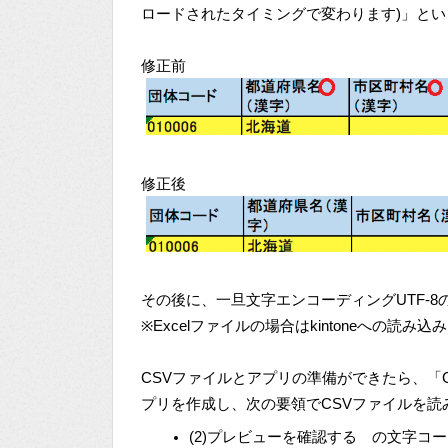
ロードされたタイミングで変わります)」と
修正前
修正後
その後に、一旦文字エンコーディングUTF-8
※Excelファイルの場合はkintoneへの読
CSVファイルとアプリの準備ができたら、「CS
プリを作成し、次の要領でCSVファイルを読
(2)プレビューを確認する の文字コードを