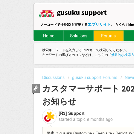
gusuku support
エブリサイト
ノーコードで社外DXを実現する
、 らくらくki
Home
Solutions
Forums
検索キーワードを入力してEnterキーで検索してください。
キーワードの選び方のコツなどは、こちらの「
効果的な検索
Discussions
gusuku support Forums
New
カスタマーサポート 20
お知らせ
[R3] Support
started a topic
9 months ago
平素は gusuku Customine / Everysite 