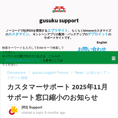
gusuku support
エブリサイト
ノーコードで社外DXを実現する
、 らくらくkintoneカスタマイズ
カスタマイン
デプロイット
の
、 キントーンアプリの配布・バックアップの
の
サポートサイトです。
English
検索キーワードを入力してEnterキーで検索して
お問い合わせ
ください。
キーワードの選び方のコツなどは、こちらの
「
効果的な検索方法について
」を参考にしてみ
てください。
Discussions
gusuku support Forums
News / お知らせ | アッ
プデート情報
カスタマーサポート 2025年11月
サポート窓口縮小のお知らせ
[R3] Support
started a topic
9 months ago