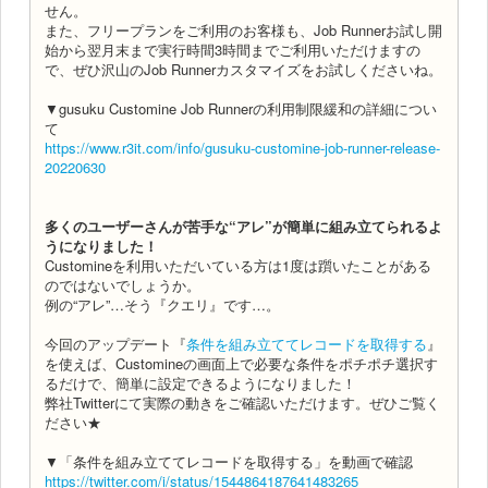
せん。
また、フリープランをご利用のお客様も、Job Runnerお試し開
始から翌月末まで実行時間3時間までご利用いただけますの
で、ぜひ沢山のJob Runnerカスタマイズをお試しくださいね。
▼gusuku Customine Job Runnerの利用制限緩和の詳細につい
て
https://www.r3it.com/info/gusuku-customine-job-runner-release-
20220630
多くのユーザーさんが苦手な“アレ”が簡単に組み立てられるよ
うになりました！
Customineを利用いただいている方は1度は躓いたことがある
のではないでしょうか。
例の“アレ”…そう『クエリ』です…。
今回のアップデート『
条件を組み立ててレコードを取得する
』
を使えば、Customineの画面上で必要な条件をポチポチ選択す
るだけで、簡単に設定できるようになりました！
弊社Twitterにて実際の動きをご確認いただけます。ぜひご覧く
ださい★
▼「条件を組み立ててレコードを取得する」を動画で確認
https://twitter.com/i/status/1544864187641483265