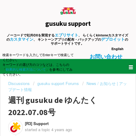
gusuku support
エブリサイト
ノーコードで社外DXを実現する
、 らくらくkintoneカスタマイズ
カスタマイン
デプロイット
の
、 キントーンアプリの配布・バックアップの
の
サポートサイトです。
English
検索キーワードを入力してEnterキーで検索して
お問い合わせ
ください。
キーワードの選び方のコツなどは、こちらの
「
効果的な検索方法について
」を参考にしてみ
てください。
Discussions
gusuku support Forums
News / お知らせ | アッ
プデート情報
週刊 gusuku de ゆんたく
2022.07.08号
[R3] Support
started a topic
4 years ago