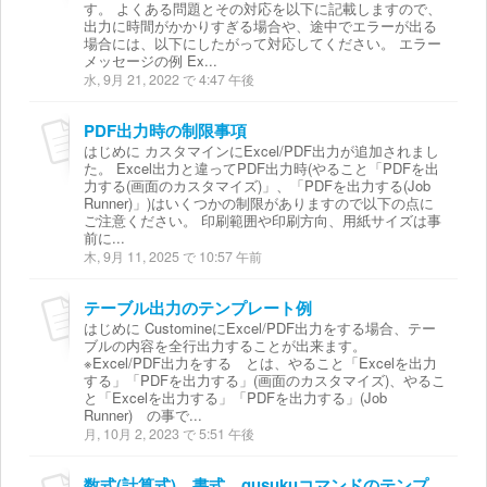
す。 よくある問題とその対応を以下に記載しますので、
出力に時間がかかりすぎる場合や、途中でエラーが出る
場合には、以下にしたがって対応してください。 エラー
メッセージの例 Ex...
水, 9月 21, 2022 で 4:47 午後
PDF出力時の制限事項
はじめに カスタマインにExcel/PDF出力が追加されまし
た。 Excel出力と違ってPDF出力時(やること「PDFを出
力する(画面のカスタマイズ)」、「PDFを出力する(Job
Runner)」)はいくつかの制限がありますので以下の点に
ご注意ください。 印刷範囲や印刷方向、用紙サイズは事
前に...
木, 9月 11, 2025 で 10:57 午前
テーブル出力のテンプレート例
はじめに CustomineにExcel/PDF出力をする場合、テー
ブルの内容を全行出力することが出来ます。
※Excel/PDF出力をする とは、やること「Excelを出力
する」「PDFを出力する」(画面のカスタマイズ)、やるこ
と「Excelを出力する」「PDFを出力する」(Job
Runner) の事で...
月, 10月 2, 2023 で 5:51 午後
数式(計算式)、書式、gusukuコマンドのテンプレート例