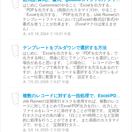
はじめに Customineのやること「Excelを出力する」
「PDFを出力する」(画面のカスタマイズ)や、やること
「Excelを出力する」「PDFを出力する」(Job Runner)の
テンプレートファイルにおいてはExcelの数式(計算式)や
書式を使うことが出来ます。（Excelマクロは使えませ
ん） ...
木, 4月 18, 2024 で 10:31 午前
テンプレートをプルダウンで選択する方法
はじめに 「Excelを出力する」や「PDFを出力する」で
出力する時に、用途に応じてテンプレートを選択したい
場合があると思います。 この場合に、「レコードの一覧
をポップアップで表示する」で選択する方法もあるので
すが、おすすめは「レコードを選択するプルダウンをメ
ニュー位置に配置する」です。 設定すると...
木, 7月 23, 2026 で 6:27 午後
複数のレコードに対する一括処理で、Excel/PDFで出力したファイルをレコードに添付する
Job Runnerの定期実行タスクを使用すれば、複数のレコ
ードに対してまとめてExcel/PDF出力を行い、出力した
ファイルをレコードに添付することが可能です。 定期実
行タスクはその名の通り、1日ごとや1時間ごとなど定期
的に処理を行うことができます。 また画面のカスタマイ
ズで、やること「定期実行タス...
金, 3月 14, 2025 で 3:32 午後