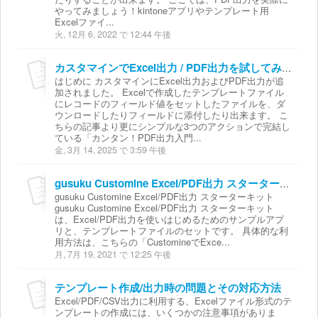
やってみましょう！kintoneアプリやテンプレート用
Excelファイ...
火, 12月 6, 2022 で 12:44 午後
カスタマインでExcel出力 / PDF出力を試してみよう
はじめに カスタマインにExcel出力およびPDF出力が追
加されました。 Excelで作成したテンプレートファイル
にレコードのフィールド値をセットしたファイルを、ダ
ウンロードしたりフィールドに添付したり出来ます。 こ
ちらの記事より更にシンプルな3つのアクションで完結し
ている「カンタン！PDF出力入門...
金, 3月 14, 2025 で 3:59 午後
gusuku Customine Excel/PDF出力 スターターキット
gusuku Customine Excel/PDF出力 スターターキット
gusuku Customine Excel/PDF出力 スターターキット
は、Excel/PDF出力を使いはじめるためのサンプルアプ
リと、テンプレートファイルのセットです。 具体的な利
用方法は、こちらの「CustomineでExce...
月, 7月 19, 2021 で 12:25 午後
テンプレート作成/出力時の問題とその対応方法
Excel/PDF/CSV出力に利用する、Excelファイル形式のテ
ンプレートの作成には、いくつかの注意事項がありま