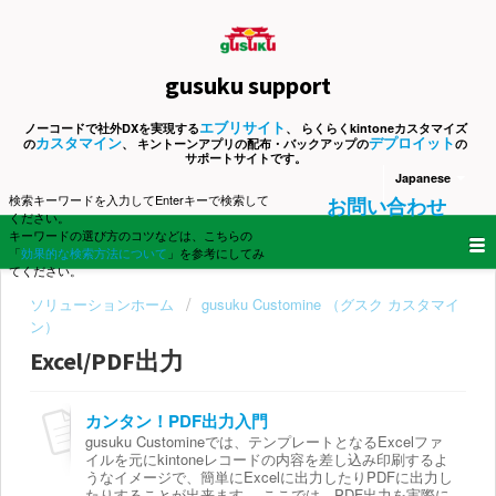
gusuku support
エブリサイト
ノーコードで社外DXを実現する
、 らくらくkintoneカスタマイズ
カスタマイン
デプロイット
の
、 キントーンアプリの配布・バックアップの
の
サポートサイトです。
Japanese
検索キーワードを入力してEnterキーで検索して
お問い合わせ
ください。
キーワードの選び方のコツなどは、こちらの
「
効果的な検索方法について
」を参考にしてみ
てください。
ソリューションホーム
gusuku Customine （グスク カスタマイ
ン）
Excel/PDF出力
カンタン！PDF出力入門
gusuku Customineでは、テンプレートとなるExcelファ
イルを元にkintoneレコードの内容を差し込み印刷するよ
うなイメージで、簡単にExcelに出力したりPDFに出力し
たりすることが出来ます。 ここでは、PDF出力を実際に