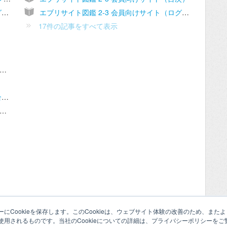
エブリサイトで実現するログイン処理・ログインに伴って使えるようになる接続設定(認証が必要／ユ－ザー指定なしorあり)の例
エブリサイト図鑑 2-3 会員向けサイト（ログインページ）
17件の記事をすべて表示
usuku Everysite】各種プランと機能比較一覧
gusuku Everysiteとkintoneを連携させる場合の社内ユーザーの扱い
usuku Everysite】新規ユーザーのサインアップ方法
にCookieを保存します。このCookieは、ウェブサイト体験の改善のため、ま
用されるものです。当社のCookieについての詳細は、プライバシーポリシーをご