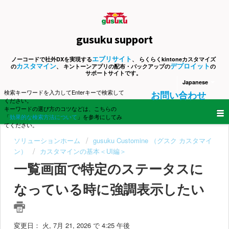
gusuku support
エブリサイト
ノーコードで社外DXを実現する
、 らくらくkintoneカスタマイズ
カスタマイン
デプロイット
の
、 キントーンアプリの配布・バックアップの
の
サポートサイトです。
Japanese
検索キーワードを入力してEnterキーで検索して
お問い合わせ
ください。
キーワードの選び方のコツなどは、こちらの
「
効果的な検索方法について
」を参考にしてみ
てください。
ソリューションホーム
gusuku Customine （グスク カスタマイ
ン）
カスタマインの基本＜UI編＞
一覧画面で特定のステータスに
なっている時に強調表示したい
変更日： 火, 7月 21, 2026 で 4:25 午後