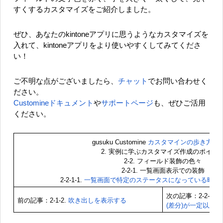
すくするカスタマイズをご紹介しました。
ぜひ、あなたのkintoneアプリに思うようなカスタマイズを
入れて、kintoneアプリをより使いやすくしてみてくださ
い！
ご不明な点がございましたら、
チャット
でお問い合わせく
ださい。
Customineドキュメント
や
サポートページ
も、ぜひご活用
ください。
gusuku Customine
カスタマインの歩き方 装
2. 実例に学ぶカスタマイズ作成のポイン
2-2. フィールド装飾の色々
2-2-1. 一覧画面表示での装飾
2-2-1-1.
一覧画面で特定のステータスになっている時に
次の記事：2-2-1-2.
前の記事：2-1-2.
吹き出しを表示する
(差分)が一定以上