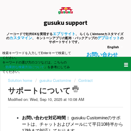
gusuku support
エブリサイト
ノーコードで社外DXを実現する
、 らくらくkintoneカスタマイズ
カスタマイン
デプロイット
の
、 キントーンアプリの配布・バックアップの
の
サポートサイトです。
English
検索キーワードを入力してEnterキーで検索して
お問い合わせ
ください。
キーワードの選び方のコツなどは、こちらの
「
効果的な検索方法について
」を参考にしてみ
てください。
Solution home
gusuku Customine
Contract
サポートについて
Modified on: Wed, Sep 10, 2025 at 10:08 AM
お問い合わせ対応時間：
gusuku Customineのサポ
ートは、チャットおよびメールにて平日10時半から
17時まで対応しております。