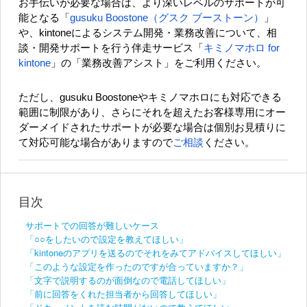
お手伝いが必要な場合は、より深いレベルのサポートが可
能となる「
gusuku Boostone（グスク ブーストーン）
」
や、kintoneによるシステム開発・業務改善について、相
談・開発サポートを行う伴走サービス「
キミノマホロ for
kintone
」の「業務改善アシスト」をご利用ください。
ただし、gusuku Boostoneやキミノマホロにも対応できる
範囲に制限があり、さらにそれを超えたお客様専用にオー
ダーメイドされたサポートが必要な場合は個別お見積りに
て対応可能な場合がありますので
ご相談
ください。
目次
サポートでの回答が難しいケース
「○○をしたいので設定を教えてほしい」
「kintoneのアプリを送るのでそれをみてアドバイスしてほしい」
「このような設定を作ったのですが合っていますか？」
「文字で説明するのが面倒なので電話してほしい」
「前に回答をくれた担当者から回答してほしい」