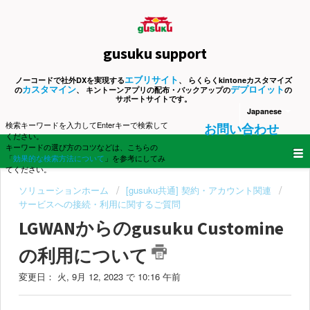
gusuku support
エブリサイト
ノーコードで社外DXを実現する
、 らくらくkintoneカスタマイズ
カスタマイン
デプロイット
の
、 キントーンアプリの配布・バックアップの
の
サポートサイトです。
Japanese
検索キーワードを入力してEnterキーで検索して
お問い合わせ
ください。
キーワードの選び方のコツなどは、こちらの
「
効果的な検索方法について
」を参考にしてみ
てください。
ソリューションホーム
[gusuku共通] 契約・アカウント関連
サービスへの接続・利用に関するご質問
LGWANからのgusuku Customine
の利用について
変更日： 火, 9月 12, 2023 で 10:16 午前