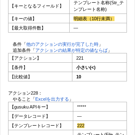
テンプレート名称(Str_テ
【キーとなるフィールド】
ンプレート名称)
【キーの値】
明細表（10行未満）
【最大取得件数】
―
条件「
他のアクションの実行が完了した時
」
追加条件「
アクションの結果が特定の値ならば
」
【アクション】
221
【条件】
小さい(<)
【比較値】
10
アクション228：
やること「
Excelを出力する
」
【gusuku APIキー】
*****
【データレコード】
―
【テンプレートレコード】
222
テンプレート(File_テン