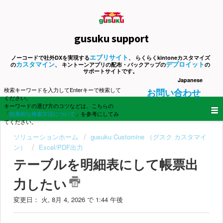
gusuku support
エブリサイト
ノーコードで社外DXを実現する
、 らくらくkintoneカスタマイズ
カスタマイン
デプロイット
の
、 キントーンアプリの配布・バックアップの
の
サポートサイトです。
Japanese
検索キーワードを入力してEnterキーで検索して
お問い合わせ
ください。
キーワードの選び方のコツなどは、こちらの
「
効果的な検索方法について
」を参考にしてみ
てください。
ソリューションホーム
gusuku Customine （グスク カスタマイ
ン）
Excel/PDF出力
テーブルを明細表にして帳票出
力したい
変更日： 火, 8月 4, 2026 で 1:44 午後