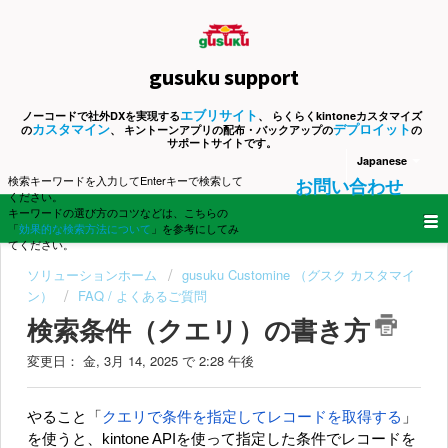
gusuku support
エブリサイト
ノーコードで社外DXを実現する
、 らくらくkintoneカスタマイズ
カスタマイン
デプロイット
の
、 キントーンアプリの配布・バックアップの
の
サポートサイトです。
Japanese
検索キーワードを入力してEnterキーで検索して
お問い合わせ
ください。
キーワードの選び方のコツなどは、こちらの
「
効果的な検索方法について
」を参考にしてみ
てください。
ソリューションホーム
gusuku Customine （グスク カスタマイ
ン）
FAQ / よくあるご質問
検索条件（クエリ）の書き方
変更日： 金, 3月 14, 2025 で 2:28 午後
やること「
クエリで条件を指定してレコードを取得する
」
を使うと、kintone APIを使って指定した条件でレコードを