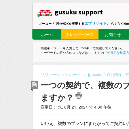
gusuku support
エブリサイト
ノーコードで社外DXを実現する
、 らくらくki
ホーム
ナレッジベース
お知らせ
検索キーワードを入力してEnterキーで検索してください。
キーワードの選び方のコツなどは、こちらの「
効果的な検索
ソリューションホーム
[gusuku共通] 契約
一つの契約で、複数の
ますか？
変更日： 水, 8月 21, 2024 で 4:30 午後
いいえ、複数のプランにまたがってご契約い