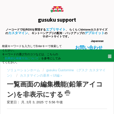
gusuku support
エブリサイト
ノーコードで社外DXを実現する
、 らくらくkintoneカスタマイズ
カスタマイン
デプロイット
の
、 キントーンアプリの配布・バックアップの
の
サポートサイトです。
Japanese
検索キーワードを入力してEnterキーで検索して
お問い合わせ
ください。
キーワードの選び方のコツなどは、こちらの
「
効果的な検索方法について
」を参考にしてみ
てください。
ソリューションホーム
gusuku Customine （グスク カスタマイ
ン）
カスタマインの基本＜UI編＞
一覧画面の編集機能(鉛筆アイコ
ン)を非表示にする
変更日： 月, 3月 3, 2025 で 5:56 午後