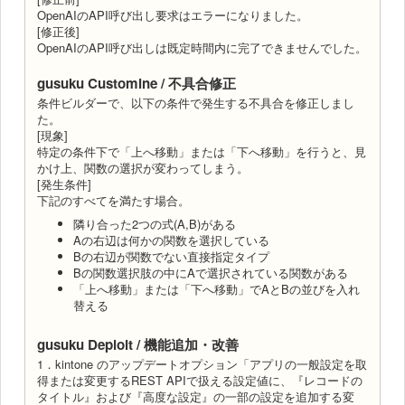
OpenAIのAPI呼び出し要求はエラーになりました。
[修正後]
OpenAIのAPI呼び出しは既定時間内に完了できませんでした。
gusuku Customine / 不具合修正
条件ビルダーで、以下の条件で発生する不具合を修正しまし
た。
[現象]
特定の条件下で「上へ移動」または「下へ移動」を行うと、見
かけ上、関数の選択が変わってしまう。
[発生条件]
下記のすべてを満たす場合。
隣り合った2つの式(A,B)がある
Aの右辺は何かの関数を選択している
Bの右辺が関数でない直接指定タイプ
Bの関数選択肢の中にAで選択されている関数がある
「上へ移動」または「下へ移動」でAとBの並びを入れ
替える
gusuku Deploit / 機能追加・改善
1．kintone のアップデートオプション「アプリの一般設定を取
得または変更するREST APIで扱える設定値に、『レコードの
タイトル』および『高度な設定』の一部の設定を追加する変