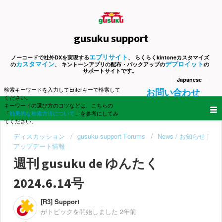
gusuku support
エブリサイト
ノーコードで社外DXを実現する
、 らくらくkintoneカスタマイズ
カスタマイン
デプロイット
の
、 キントーンアプリの配布・バックアップの
の
サポートサイトです。
Japanese
検索キーワードを入力してEnterキーで検索して
お問い合わせ
ください。
キーワードの選び方のコツなどは、こちらの
「
効果的な検索方法について
」を参考にしてみ
てください。
ディスカッション
gusuku support Forums
News / お知らせ |
アップデート情報
週刊 gusuku de ゆんたく
2024.6.14号
[R3] Support
がトピックを開始しました
2年前