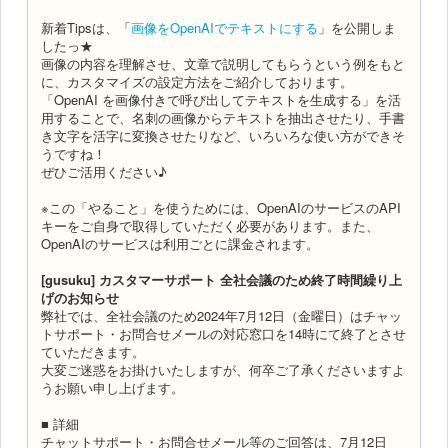
新着Tipsは、「
画像をOpenAIでテキストにする
」を公開しま
したっ★
画像の内容を理解させ、文章で説明してもらうという例をもと
に、カスタマイズの設定方法をご紹介しております。
「OpenAI を画像付きで呼び出してテキストを生成する」を活
用することで、名刺の画像からテキストを抽出させたり、手書
き文字を活字に変換させたりなど、いろいろな使い方ができそ
うですね！
ぜひご活用ください♪
※この「やること」を使うためには、OpenAIのサービスのAPI
キーをご自身で取得していただく必要があります。また、
OpenAIのサービスは利用ごとに課金されます。
[gusuku] カスタマーサポート 全社会議のため終了時間繰り上
げのお知らせ
弊社では、全社会議のため2024年7月12日（金曜日）はチャッ
トサポート・お問合せメールの対応窓口を14時にて終了とさせ
ていただきます。
大変ご迷惑をお掛けいたしますが、何卒ご了承くださいますよ
うお願い申し上げます。
■ 詳細
チャットサポート・お問合せメール等のご回答は、7月12日