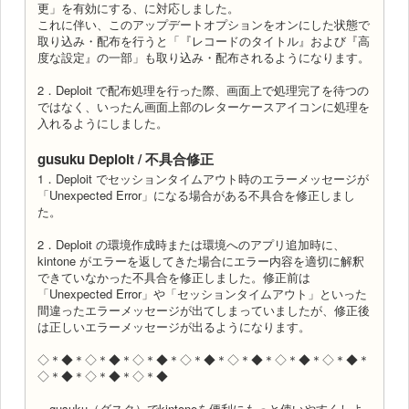
更」を有効にする、に対応しました。
これに伴い、このアップデートオプションをオンにした状態で
取り込み・配布を行うと「『レコードのタイトル』および『高
度な設定』の一部」も取り込み・配布されるようになります。
2．Deploit で配布処理を行った際、画面上で処理完了を待つの
ではなく、いったん画面上部のレターケースアイコンに処理を
入れるようにしました。
gusuku Deploit / 不具合修正
1．Deploit でセッションタイムアウト時のエラーメッセージが
「Unexpected Error」になる場合がある不具合を修正しまし
た。
2．Deploit の環境作成時または環境へのアプリ追加時に、
kintone がエラーを返してきた場合にエラー内容を適切に解釈
できていなかった不具合を修正しました。修正前は
「Unexpected Error」や「セッションタイムアウト」といった
間違ったエラーメッセージが出てしまっていましたが、修正後
は正しいエラーメッセージが出るようになります。
◇＊◆＊◇＊◆＊◇＊◆＊◇＊◆＊◇＊◆＊◇＊◆＊◇＊◆＊
◇＊◆＊◇＊◆＊◇＊◆
gusuku（グスク）でkintoneを便利にもっと使いやすくしよ