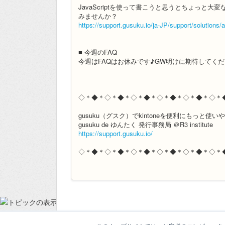
JavaScriptを使って書こうと思うとちょっと大
みませんか？
https://support.gusuku.io/ja-JP/support/solutions/
■ 今週のFAQ
今週はFAQはお休みです♪GW明けに期待してく
◇＊◆＊◇＊◆＊◇＊◆＊◇＊◆＊◇＊◆＊◇＊
gusuku（グスク）でkintoneを便利にもっと使
gusuku de ゆんたく 発行事務局 ＠R3 institute
https://support.gusuku.io/
◇＊◆＊◇＊◆＊◇＊◆＊◇＊◆＊◇＊◆＊◇＊