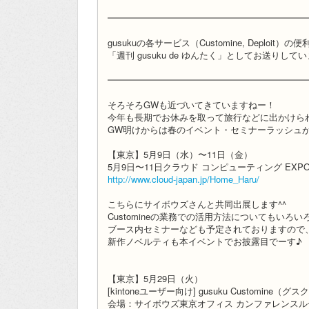
━━━━━━━━━━━━━━━━━━━━━━
gusukuの各サービス（Customine, Deplo
「週刊 gusuku de ゆんたく」としてお送りして
━━━━━━━━━━━━━━━━━━━━━━
そろそろGWも近づいてきていますねー！
今年も長期でお休みを取って旅行などに出かけら
GW明けからは春のイベント・セミナーラッシュ
【東京】5月9日（水）〜11日（金）
5月9日〜11日クラウド コンピューティング EXP
http://www.cloud-japan.jp/Home_Haru/
こちらにサイボウズさんと共同出展します^^
Customineの業務での活用方法についてもいろ
ブース内セミナーなども予定されておりますので
新作ノベルティも本イベントでお披露目でーす♪
【東京】5月29日（火）
[kintoneユーザー向け] gusuku Customin
会場：サイボウズ東京オフィス カンファレンスル