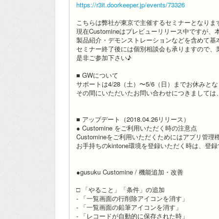
https://r3it.doorkeeper.jp/events/73326
こちらは弊社が東京で主催するセミナーとなりま
現在Customineはプレビューリリース中ですが
製品紹介・デモンストレーションなどを含めて基
セミナー終了後には個別相談会も承りますので、
是非ご参加下さい♪
■ GWについて
サポートは4/28（土）〜5/6（日）までお休みと
その間にいただいたお問い合わせにつきましては、
■ アップデート（2018.04.26リリース）
● Customine をご利用いただく時の注意点
Customineをご利用いただくためにはアプリ
お手持ちのkintone環境を登録いただく時は、
●gusuku Customine / 機能追加・改善
□ 「やること」「条件」の追加
- 「一覧画面の行削除アイコンを消す」
- 「一覧画面の鉛筆アイコンを消す」
- 「レコードが自動的に保存された時」