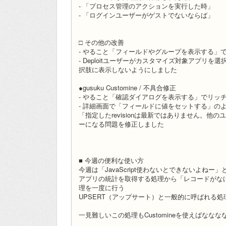
- 「プロセス管理のアクションを実行した時」
- 「ログインユーザーがゲストでないならば」
□ その他の改善
- やること「フィールドやグループを表示する」
- Deploitユーザーがカスタマイズ対象アプリを選択
択肢に表示しないようにしました
●gusuku Customine / 不具合修正
- やること「確認ダイアログを表示する」でリッ
- 詳細画面で「フィールドに値をセットする」の
「指定したrevisionは最新ではありません。
ーになる問題を修正しました
■ 今週の便利な使い方
今週は「JavaScript使わないとできないよねー
アプリの統計を取得する処理から「レコードがな
理を一度に行う
UPSERT（アップサート）と一般的に呼ばれる
一見難しいこの処理もCustomineを使えばなな