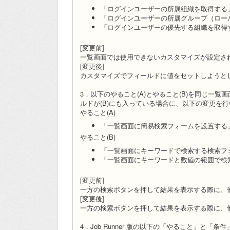
「ログインユーザーの所属組織を取得する
「ログインユーザーの所属グループ（ロー
「ログインユーザーの優先する組織を取得
[変更前]
一覧画面では使用できないカスタマイズが設定さ
[変更後]
カスタマイズでフィールドに値をセットしようと
3．以下のやること(A)とやること(B)を同じ一
ルドが(B)にも入っている場合に、以下の変更を
やること(A)
「一覧画面に簡易検索フォームを設置する
やること(B)
「一覧画面にキーワードで検索する検索フ
「一覧画面にキーワードと数値の範囲で検
[変更前]
一方の検索ボタンを押して結果を表示する際に、
[変更後]
一方の検索ボタンを押して結果を表示する際に、
4．Job Runner 版の以下の「やること」と