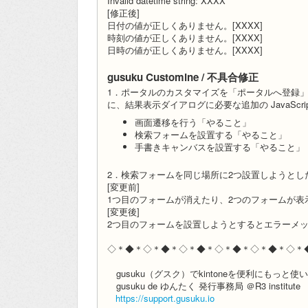
Invalid datetime string: XXXX
[修正後]
日付の値が正しくありません。[XXXX]
時刻の値が正しくありません。[XXXX]
日時の値が正しくありません。[XXXX]
gusuku Customine / 不具合修正
1．ポータルのカスタマイズを「ポータルへ登録
に、結果表示ダイアログに必要な追加の JavaSc
画面遷移を行う「やること」
検索フォームを設置する「やること」
手書きキャンバスを設置する「やること」
2．検索フォームを同じ場所に2つ設置しようとし
[変更前]
1つ目のフォームが消えたり、2つのフォームが
[変更後]
2つ目のフォームを設置しようとするとエラーメ
◇＊◆＊◇＊◆＊◇＊◆＊◇＊◆＊◇＊◆＊◇＊
gusuku（グスク）でkintoneを便利にもっと
gusuku de ゆんたく 発行事務局 ＠R3 institute
https://support.gusuku.io