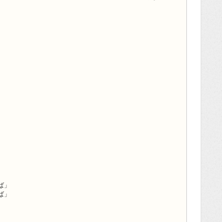
ば」
ば」