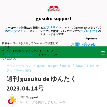
gusuku support
エブリサイト
ノーコードで社外DXを実現する
、 らくらくkintoneカスタマイズ
カスタマイン
デプロイット
の
、 キントーンアプリの配布・バックアップの
の
サポートサイトです。
Japanese
検索キーワードを入力してEnterキーで検索して
お問い合わせ
ください。
キーワードの選び方のコツなどは、こちらの
「
効果的な検索方法について
」を参考にしてみ
てください。
ディスカッション
gusuku support Forums
News / お知らせ |
アップデート情報
週刊 gusuku de ゆんたく
2023.04.14号
[R3] Support
がトピックを開始しました
3年前