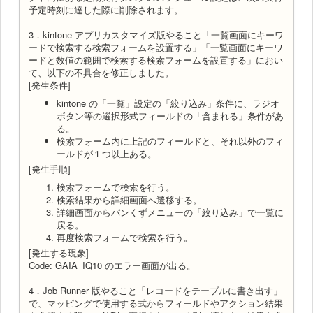
予定時刻に達した際に削除されます。
3．kintone アプリカスタマイズ版やること「一覧画面にキーワ
ードで検索する検索フォームを設置する」「一覧画面にキーワ
ードと数値の範囲で検索する検索フォームを設置する」におい
て、以下の不具合を修正しました。
[発生条件]
kintone の「一覧」設定の「絞り込み」条件に、ラジオ
ボタン等の選択形式フィールドの「含まれる」条件があ
る。
検索フォーム内に上記のフィールドと、それ以外のフィ
ールドが１つ以上ある。
[発生手順]
検索フォームで検索を行う。
検索結果から詳細画面へ遷移する。
詳細画面からパンくずメニューの「絞り込み」で一覧に
戻る。
再度検索フォームで検索を行う。
[発生する現象]
Code: GAIA_IQ10 のエラー画面が出る。
4．Job Runner 版やること「レコードをテーブルに書き出す」
で、マッピングで使用する式からフィールドやアクション結果