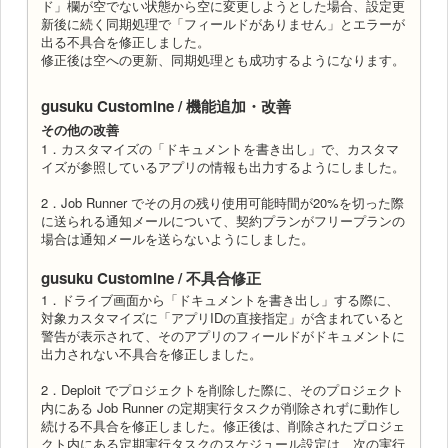
ド」欄が空でない状態から空に変更しようとした場合、設定更
新後に続く同期処理で「フィールドがありません」とエラーが
出る不具合を修正しました。
修正後は空への更新、同期処理とも成功するようになります。
gusuku Customine / 機能追加・改善
その他の改善
1．カスタマイズの「ドキュメントを書き出し」で、カスタマ
イズが参照しているアプリの情報も出力するようにしました。
2．Job Runner でその月の残り使用可能時間が20%を切った際
に送られる通知メールについて、契約プランがフリープランの
場合は通知メールを送らないようにしました。
gusuku Customine / 不具合修正
1．ドライブ画面から「ドキュメントを書き出し」する際に、
対象カスタマイズに「アプリIDの直接指定」が含まれていると
警告が表示されて、そのアプリのフィールドがドキュメントに
出力されない不具合を修正しました。
2．Deploit でプロジェクトを削除した際に、そのプロジェクト
内にある Job Runner の定期実行タスクが削除されずに動作し
続ける不具合を修正しました。修正後は、削除されたプロジェ
クト内にある定期実行タスクのスケジュール設定は、次の実行