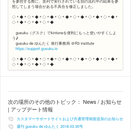
を参照する際に、並列で実行されている別の流れ中の結果を参
照してしまう場合がある不具合を修正しました。
◇＊◆＊◇＊◆＊◇＊◆＊◇＊◆＊◇＊◆＊◇＊◆＊◇＊◆＊
◇＊◆＊◇＊◆＊◇＊◆
gusuku（グスク）でkintoneを便利にもっと使いやすくしよ
う♪
gusuku de ゆんたく 発行事務局 ＠R3 institute
https://support.gusuku.io
◇＊◆＊◇＊◆＊◇＊◆＊◇＊◆＊◇＊◆＊◇＊◆＊◇＊◆＊
◇＊◆＊◇＊◆＊◇＊◆
次の場所のその他のトピック：
News / お知らせ
| アップデート情報
カスタマーサポートサイトおよび共通管理画面追加のお知らせ
週刊 gusuku de ゆんたく 2018.03.30号