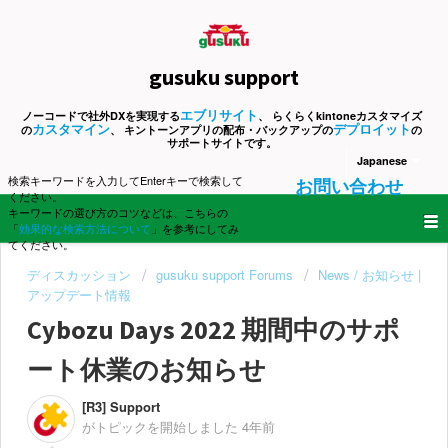
gusuku support
エブリサイト
ノーコードで社外DXを実現する
、 らくらくkintoneカスタマイズ
カスタマイン
デプロイット
の
、 キントーンアプリの配布・バックアップの
の
サポートサイトです。
Japanese
検索キーワードを入力してEnterキーで検索して
お問い合わせ
ください。
キーワードの選び方のコツなどは、こちらの
「
効果的な検索方法について
」を参考にしてみ
てください。
ディスカッション
gusuku support Forums
News / お知らせ |
アップデート情報
Cybozu Days 2022 期間中のサポ
ート休業のお知らせ
[R3] Support
がトピックを開始しました
4年前