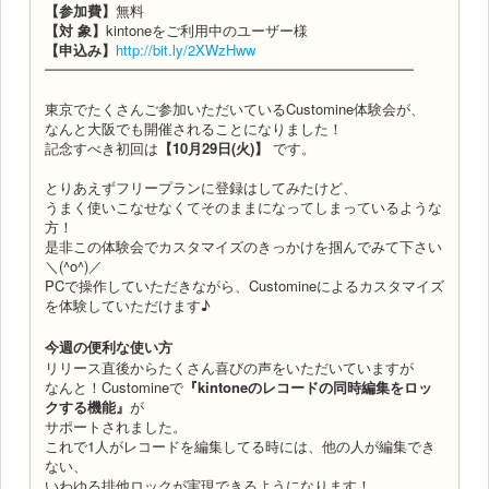
【参加費】
無料
【対 象】
kintoneをご利用中のユーザー様
【申込み】
http://bit.ly/2XWzHww
━━━━━━━━━━━━━━━━━━━━━━━━━━
東京でたくさんご参加いただいているCustomine体験会が、
なんと大阪でも開催されることになりました！
記念すべき初回は
【10月29日(火)】
です。
とりあえずフリープランに登録はしてみたけど、
うまく使いこなせなくてそのままになってしまっているような
方！
是非この体験会でカスタマイズのきっかけを掴んでみて下さい
＼(^o^)／
PCで操作していただきながら、Customineによるカスタマイズ
を体験していただけます♪
今週の便利な使い方
リリース直後からたくさん喜びの声をいただいていますが
なんと！Customineで
『kintoneのレコードの同時編集をロッ
クする機能』
が
サポートされました。
これで1人がレコードを編集してる時には、他の人が編集でき
ない、
いわゆる排他ロックが実現できるようになります！