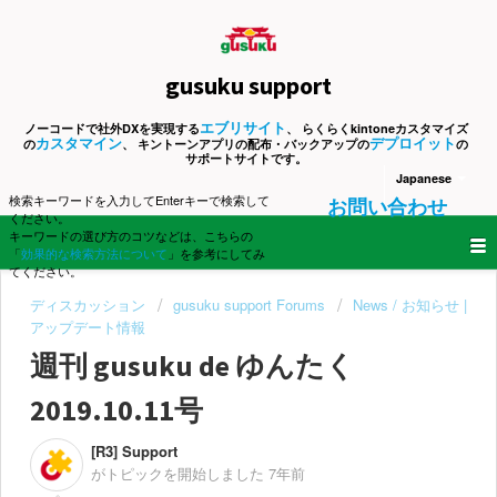
gusuku support
エブリサイト
ノーコードで社外DXを実現する
、 らくらくkintoneカスタマイズ
カスタマイン
デプロイット
の
、 キントーンアプリの配布・バックアップの
の
サポートサイトです。
Japanese
検索キーワードを入力してEnterキーで検索して
お問い合わせ
ください。
キーワードの選び方のコツなどは、こちらの
「
効果的な検索方法について
」を参考にしてみ
てください。
ディスカッション
gusuku support Forums
News / お知らせ |
アップデート情報
週刊 gusuku de ゆんたく
2019.10.11号
[R3] Support
がトピックを開始しました
7年前