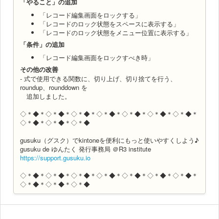
「やること」の追加
「レコード編集画面をロックする」
「レコードのロック状態をスペースに表示する」
「レコードのロック状態をメニュー位置に表示する」
「条件」の追加
「レコード編集画面をロックすべき時」
その他の改善
- 式で使用できる関数に、切り上げ、切り捨てを行う、
roundup、rounddown を
追加しました。
◇＊◆＊◇＊◆＊◇＊◆＊◇＊◆＊◇＊◆＊◇＊◆＊◇＊◆＊
◇＊◆＊◇＊◆＊◇＊◆
gusuku（グスク）でkintoneを便利にもっと使いやすくしよう♪
gusuku de ゆんたく 発行事務局 ＠R3 institute
https://support.gusuku.io
◇＊◆＊◇＊◆＊◇＊◆＊◇＊◆＊◇＊◆＊◇＊◆＊◇＊◆＊
◇＊◆＊◇＊◆＊◇＊◆