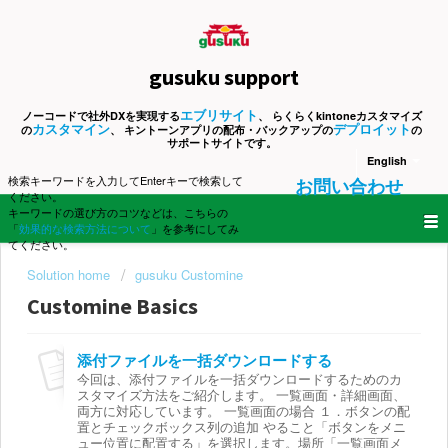
gusuku support
エブリサイト
ノーコードで社外DXを実現する
、 らくらくkintoneカスタマイズ
カスタマイン
デプロイット
の
、 キントーンアプリの配布・バックアップの
の
サポートサイトです。
English
検索キーワードを入力してEnterキーで検索して
お問い合わせ
ください。
キーワードの選び方のコツなどは、こちらの
「
効果的な検索方法について
」を参考にしてみ
てください。
Solution home
gusuku Customine
Customine Basics
添付ファイルを一括ダウンロードする
今回は、添付ファイルを一括ダウンロードするためのカ
スタマイズ方法をご紹介します。 一覧画面・詳細画面、
両方に対応しています。 一覧画面の場合 １．ボタンの配
置とチェックボックス列の追加 やること「ボタンをメニ
ュー位置に配置する」を選択します。場所「一覧画面メ