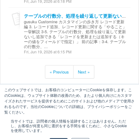
Fri, Jun 19, 2026 at 6:18 PM
テーブルの行数分、処理を繰り返して更新ないし追加できる「レコードを更新または追加する（キーの値をフィールドで指定）」
gusuku Customine カスタマインの歩き方 レコード更新
編 3. レコード追加、レコード更新に関する「やること」
一挙解説 3-5. テーブルの行数分、処理を繰り返して更新
ないし追加できる「レコードを更新または追加する（キ
ーの値をフィールドで指定）」 前の記事：3-4. テーブル
の行数分、...
Fri, Jun 19, 2026 at 6:15 PM
« Previous
Next »
このウェブサイトでは、お客様のコンピューターにCookieを保存します。こ
のCookieは、ウェブサイト体験の改善のため、またより個人向けにカスタマ
イズされたサービスを提供するためにこのサイトおよび他のメディアで使用さ
れるものです。当社のCookieについての詳細は、プライバシーポリシーをご
覧ください。
当サイトでは、訪問者の個人情報を追跡することはありません。ただ
し、お客様が何度も同じ選択をする手間を省くために、小さなCookie
を使用しています。