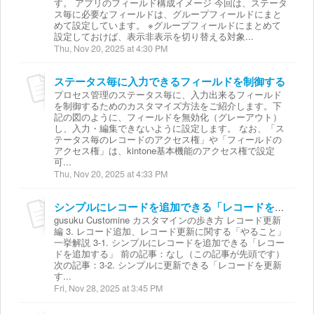
す。 アプリのフィールド構成イメージ 今回は、ステータ
ス毎に必要なフィールドは、グループフィールドにまと
めて設定しています。 ※グループフィールドにまとめて
設定しておけば、表示非表示を切り替える対象...
Thu, Nov 20, 2025 at 4:30 PM
ステータス毎に入力できるフィールドを制御する
プロセス管理のステータス毎に、入力出来るフィールド
を制御するためのカスタマイズ方法をご紹介します。下
記の図のように、フィールドを無効化（グレーアウト）
し、入力・編集できないように設定します。 なお、「ス
テータス毎のレコードのアクセス権」や「フィールドの
アクセス権」は、kintone基本機能のアクセス権で設定
可...
Thu, Nov 20, 2025 at 4:33 PM
シンプルにレコードを追加できる「レコードを追加する」
gusuku Customine カスタマインの歩き方 レコード更新
編 3. レコード追加、レコード更新に関する「やること」
一挙解説 3-1. シンプルにレコードを追加できる「レコー
ドを追加する」 前の記事：なし（この記事が先頭です）
次の記事：3-2. シンプルに更新できる「レコードを更新
す...
Fri, Nov 28, 2025 at 3:45 PM