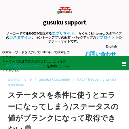
gusuku support
エブリサイト
ノーコードで社外DXを実現する
、 らくらくkintoneカスタマイズ
カスタマイン
デプロイット
の
、 キントーンアプリの配布・バックアップの
の
サポートサイトです。
English
検索キーワードを入力してEnterキーで検索して
お問い合わせ
ください。
キーワードの選び方のコツなどは、こちらの
「
効果的な検索方法について
」を参考にしてみ
てください。
Solution home
gusuku Customine
FAQ / frequently asked
questions
ステータスを条件に使うとエラ
ーになってしまう/ステータスの
値がブランクになって取得でき