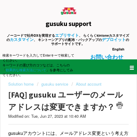
gusuku support
エブリサイト
ノーコードで社外DXを実現する
、 らくらくkintoneカスタマイズ
カスタマイン
デプロイット
の
、 キントーンアプリの配布・バックアップの
の
サポートサイトです。
English
検索キーワードを入力してEnterキーで検索して
お問い合わせ
ください。
キーワードの選び方のコツなどは、こちらの
「
効果的な検索方法について
」を参考にしてみ
てください。
Solution home
gusuku service
About account
[FAQ] gusuku ユーザーのメール
アドレスは変更できますか？
Modified on: Tue, Jun 27, 2023 at 10:40 AM
gusukuアカウントには、メールアドレス変更という考え方