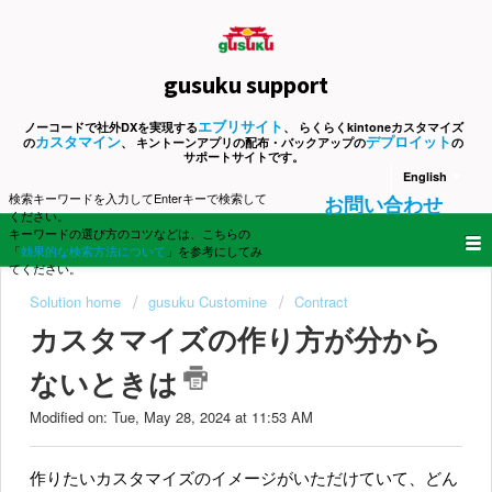
gusuku support
エブリサイト
ノーコードで社外DXを実現する
、 らくらくkintoneカスタマイズ
カスタマイン
デプロイット
の
、 キントーンアプリの配布・バックアップの
の
サポートサイトです。
English
検索キーワードを入力してEnterキーで検索して
お問い合わせ
ください。
キーワードの選び方のコツなどは、こちらの
「
効果的な検索方法について
」を参考にしてみ
てください。
Solution home
gusuku Customine
Contract
カスタマイズの作り方が分から
ないときは
Modified on: Tue, May 28, 2024 at 11:53 AM
作りたいカスタマイズのイメージがいただけていて、どん