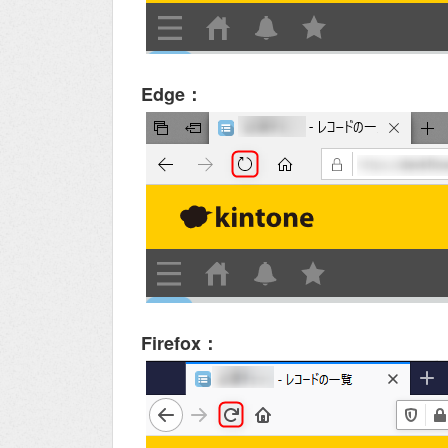
Edge：
Firefox：