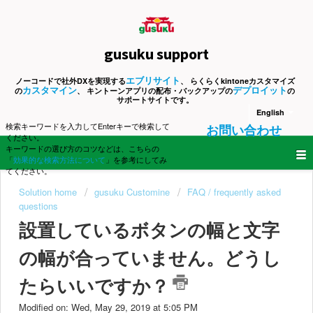
gusuku support
エブリサイト
ノーコードで社外DXを実現する
、 らくらくkintoneカスタマイズ
カスタマイン
デプロイット
の
、 キントーンアプリの配布・バックアップの
の
サポートサイトです。
English
検索キーワードを入力してEnterキーで検索して
お問い合わせ
ください。
キーワードの選び方のコツなどは、こちらの
「
効果的な検索方法について
」を参考にしてみ
てください。
Solution home
gusuku Customine
FAQ / frequently asked
questions
設置しているボタンの幅と文字
の幅が合っていません。どうし
たらいいですか？
Modified on: Wed, May 29, 2019 at 5:05 PM