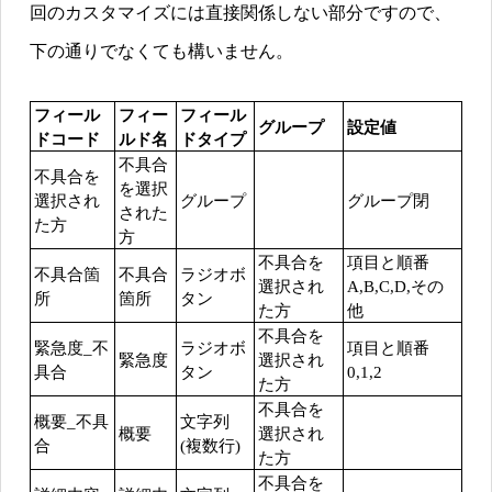
回のカスタマイズには直接関係しない部分ですので、
下の通りでなくても構いません。
フィール
フィー
フィール
グループ
設定値
ドコード
ルド名
ドタイプ
不具合
不具合を
を選択
選択され
グループ
グループ閉
された
た方
方
不具合を
項目と順番
不具合箇
不具合
ラジオボ
選択され
A,B,C,D,その
所
箇所
タン
た方
他
不具合を
緊急度_不
ラジオボ
項目と順番
緊急度
選択され
具合
タン
0,1,2
た方
不具合を
概要_不具
文字列
概要
選択され
合
(複数行)
た方
不具合を