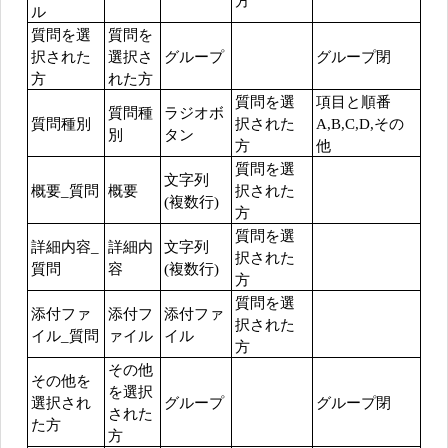
方
ル
質問を選
質問を
択された
選択さ
グループ
グループ閉
方
れた方
質問を選
項目と順番
質問種
ラジオボ
質問種別
択された
A,B,C,D,その
別
タン
方
他
質問を選
文字列
概要_質問
概要
択された
(複数行)
方
質問を選
詳細内容_
詳細内
文字列
択された
質問
容
(複数行)
方
質問を選
添付ファ
添付フ
添付ファ
択された
イル_質問
ァイル
イル
方
その他
その他を
を選択
選択され
グループ
グループ閉
された
た方
方