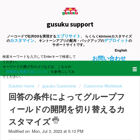
gusuku support
エブリサイト
ノーコードで社外DXを実現する
、 らくらくkintoneカスタマイズ
カスタマイン
デプロイット
の
、 キントーンアプリの配布・バックアップの
の
サポートサイトです。
English
検索キーワードを入力してEnterキーで検索して
お問い合わせ
ください。
キーワードの選び方のコツなどは、こちらの
「
効果的な検索方法について
」を参考にしてみ
てください。
Solution home
gusuku Customine
Customine Workbook
回答の条件によってグループフ
ィールドの開閉を切り替えるカ
スタマイズ
Modified on: Mon, Jul 3, 2023 at 5:13 PM