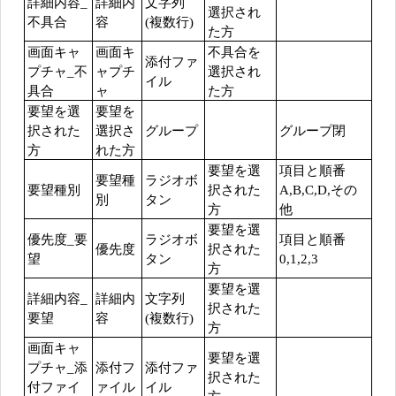
詳細内容_
詳細内
文字列
選択され
不具合
容
(複数行)
た方
画面キャ
画面キ
不具合を
添付ファ
プチャ_不
ャプチ
選択され
イル
具合
ャ
た方
要望を選
要望を
択された
選択さ
グループ
グループ閉
方
れた方
要望を選
項目と順番
要望種
ラジオボ
要望種別
択された
A,B,C,D,その
別
タン
方
他
要望を選
優先度_要
ラジオボ
項目と順番
優先度
択された
望
タン
0,1,2,3
方
要望を選
詳細内容_
詳細内
文字列
択された
要望
容
(複数行)
方
画面キャ
要望を選
プチャ_添
添付フ
添付ファ
択された
付ファイ
ァイル
イル