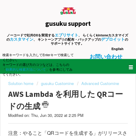
gusuku support
エブリサイト
ノーコードで社外DXを実現する
、 らくらくkintoneカスタマイズ
カスタマイン
デプロイット
の
、 キントーンアプリの配布・バックアップの
の
サポートサイトです。
English
検索キーワードを入力してEnterキーで検索して
お問い合わせ
ください。
キーワードの選び方のコツなどは、こちらの
「
効果的な検索方法について
」を参考にしてみ
てください。
Solution home
gusuku Customine
Advanced Customine
AWS Lambda を利用した QRコー
ドの生成
Modified on: Thu, Jun 30, 2022 at 2:25 PM
注意：やること「QRコードを生成する」がリリースさ