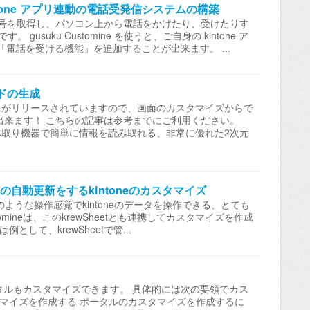
kintone アプリ連動の電話受発信システムの構築
で電話番号を取得し、パソコン上から電話をかけたり、受けたりす
usuku Customine を使うと、ご自身の kintone ア
電話を受ける機能」を追加することが出来ます。 ...
ードの生成
」がリリースされていますので、画面のカスタマイズからで
が生成出来ます！ こちらの記事は参考までにご利用ください。
み取り機器で簡単に情報を読み取れる、非常に優れた2次元
先の自動更新をするkintoneのカスタマイズ
エクセルのような操作感覚でkintoneのデータを操作できる、とても
tomineは、このkrewSheetとも連携してカスタマイズを作成
して、krewSheetで管...
oneのポータルもカスタマイズできます。 具体的には次の要領でカス
タマイズを作成する ポータルのカスタマイズを作成するに