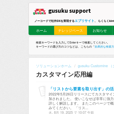
gusuku support
エブリサイト
ノーコードで社外DXを実現する
、 らくらくki
ホーム
ナレッジベース
お知らせ
検索キーワードを入力してEnterキーで検索してください。
キーワードの選び方のコツなどは、こちらの「
効果的な検索
ソリューションホーム
gusuku Customi
カスタマイン応用編
「リストから要素を取り出す」の活
2022年5月26日リリースにてカスタ
加されました。 使いこなせば非常に強
詳しく解説します。 またこのページで
みてください。 「リス...
火, 8月 19, 2025 で 10:07 午前