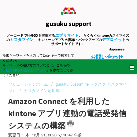
gusuku support
エブリサイト
ノーコードで社外DXを実現する
、 らくらくkintoneカスタマイズ
カスタマイン
デプロイット
の
、 キントーンアプリの配布・バックアップの
の
サポートサイトです。
Japanese
検索キーワードを入力してEnterキーで検索して
お問い合わせ
ください。
キーワードの選び方のコツなどは、こちらの
「
効果的な検索方法について
」を参考にしてみ
てください。
ソリューションホーム
gusuku Customine （グスク カスタマイ
ン）
カスタマイン応用編
Amazon Connect を利用した
kintone アプリ連動の電話受発信
システムの構築
変更日： 木, 12月 21, 2023 で 10:47 午前