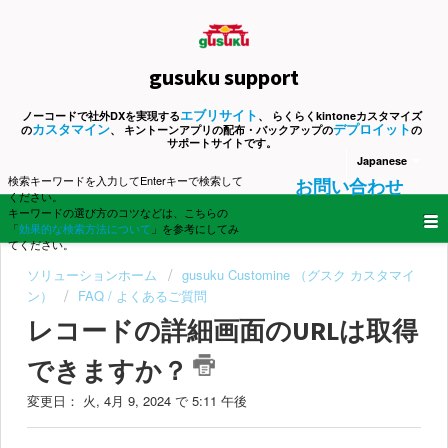
gusuku support
エブリサイト
ノーコードで社外DXを実現する
、 らくらくkintoneカスタマイズ
カスタマイン
デプロイット
の
、 キントーンアプリの配布・バックアップの
の
サポートサイトです。
Japanese
検索キーワードを入力してEnterキーで検索して
お問い合わせ
ください。
キーワードの選び方のコツなどは、こちらの
「
効果的な検索方法について
」を参考にしてみ
てください。
ソリューションホーム
gusuku Customine （グスク カスタマイ
ン）
FAQ / よくあるご質問
レコードの詳細画面のURLは取得
できますか？
変更日： 火, 4月 9, 2024 で 5:11 午後