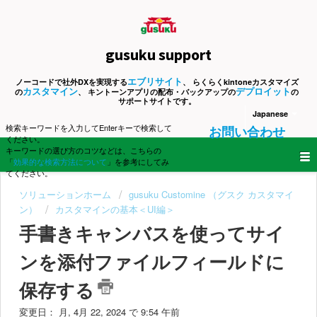
gusuku support
エブリサイト
ノーコードで社外DXを実現する
、 らくらくkintoneカスタマイズ
カスタマイン
デプロイット
の
、 キントーンアプリの配布・バックアップの
の
サポートサイトです。
Japanese
検索キーワードを入力してEnterキーで検索して
お問い合わせ
ください。
キーワードの選び方のコツなどは、こちらの
「
効果的な検索方法について
」を参考にしてみ
てください。
ソリューションホーム
gusuku Customine （グスク カスタマイ
ン）
カスタマインの基本＜UI編＞
手書きキャンバスを使ってサイ
ンを添付ファイルフィールドに
保存する
変更日： 月, 4月 22, 2024 で 9:54 午前