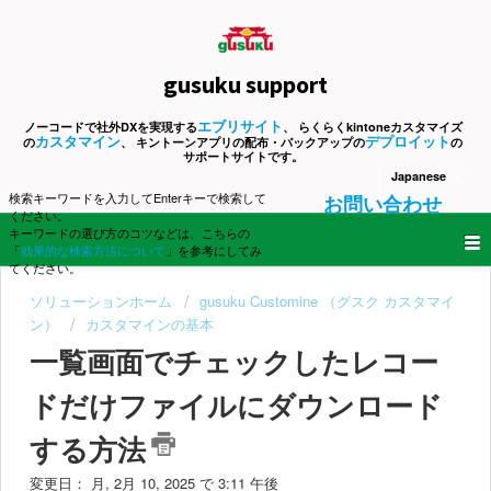
gusuku support
エブリサイト
ノーコードで社外DXを実現する
、 らくらくkintoneカスタマイズ
カスタマイン
デプロイット
の
、 キントーンアプリの配布・バックアップの
の
サポートサイトです。
Japanese
検索キーワードを入力してEnterキーで検索して
お問い合わせ
ください。
キーワードの選び方のコツなどは、こちらの
「
効果的な検索方法について
」を参考にしてみ
てください。
ソリューションホーム
gusuku Customine （グスク カスタマイ
ン）
カスタマインの基本
一覧画面でチェックしたレコー
ドだけファイルにダウンロード
する方法
変更日： 月, 2月 10, 2025 で 3:11 午後