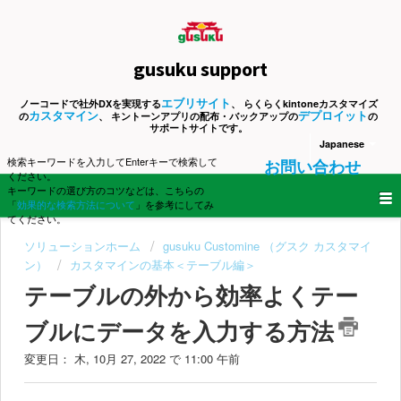
gusuku support
エブリサイト
ノーコードで社外DXを実現する
、 らくらくkintoneカスタマイズ
カスタマイン
デプロイット
の
、 キントーンアプリの配布・バックアップの
の
サポートサイトです。
Japanese
検索キーワードを入力してEnterキーで検索して
お問い合わせ
ください。
キーワードの選び方のコツなどは、こちらの
「
効果的な検索方法について
」を参考にしてみ
てください。
ソリューションホーム
gusuku Customine （グスク カスタマイ
ン）
カスタマインの基本＜テーブル編＞
テーブルの外から効率よくテー
ブルにデータを入力する方法
変更日： 木, 10月 27, 2022 で 11:00 午前