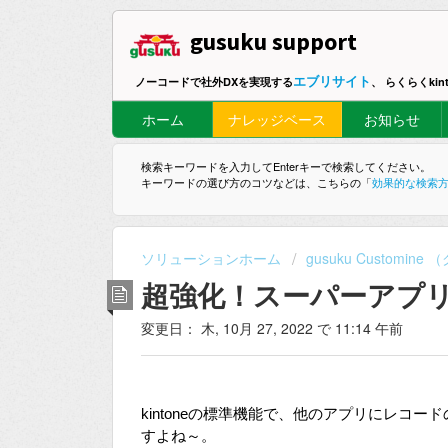
gusuku support
エブリサイト
ノーコードで社外DXを実現する
、 らくらくki
ホーム
ナレッジベース
お知らせ
検索キーワードを入力してEnterキーで検索してください。
キーワードの選び方のコツなどは、こちらの「
効果的な検索
ソリューションホーム
gusuku Customi
超強化！スーパーアプ
変更日： 木, 10月 27, 2022 で 11:14 午前
kintoneの標準機能で、他のアプリにレコ
すよね～。