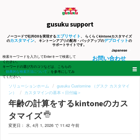
gusuku support
エブリサイト
ノーコードで社外DXを実現する
、 らくらくkintoneカスタマイズ
カスタマイン
デプロイット
の
、 キントーンアプリの配布・バックアップの
の
サポートサイトです。
Japanese
検索キーワードを入力してEnterキーで検索して
お問い合わせ
ください。
キーワードの選び方のコツなどは、こちらの
「
効果的な検索方法について
」を参考にしてみ
てください。
ソリューションホーム
gusuku Customine （グスク カスタマイ
ン）
カスタマインの基本＜日付編＞
年齢の計算をするkintoneのカス
タマイズ
変更日： 水, 4月 1, 2026 で 11:42 午前