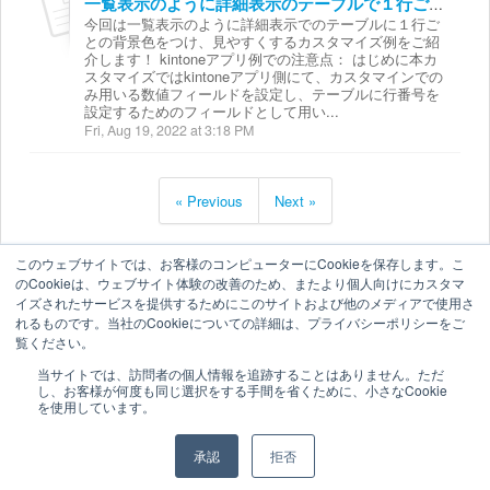
一覧表示のように詳細表示のテーブルで１行ごとに背景色をつけて見やすくする
今回は一覧表示のように詳細表示でのテーブルに１行ご
との背景色をつけ、見やすくするカスタマイズ例をご紹
介します！ kintoneアプリ例での注意点： はじめに本カ
スタマイズではkintoneアプリ側にて、カスタマインでの
み用いる数値フィールドを設定し、テーブルに行番号を
設定するためのフィールドとして用い...
Fri, Aug 19, 2022 at 3:18 PM
« Previous
Next »
このウェブサイトでは、お客様のコンピューターにCookieを保存します。こ
のCookieは、ウェブサイト体験の改善のため、またより個人向けにカスタマ
イズされたサービスを提供するためにこのサイトおよび他のメディアで使用さ
れるものです。当社のCookieについての詳細は、プライバシーポリシーをご
覧ください。
当サイトでは、訪問者の個人情報を追跡することはありません。ただ
し、お客様が何度も同じ選択をする手間を省くために、小さなCookie
を使用しています。
承認
拒否