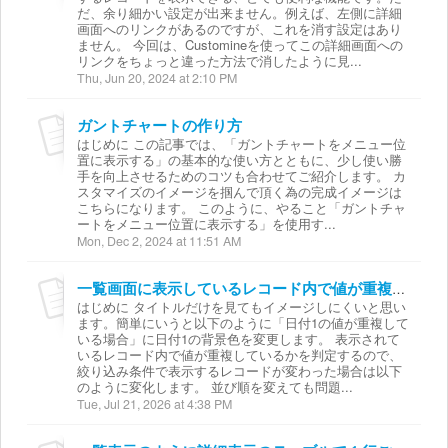
だ、余り細かい設定が出来ません。例えば、左側に詳細
画面へのリンクがあるのですが、これを消す設定はあり
ません。 今回は、Customineを使ってこの詳細画面への
リンクをちょっと違った方法で消したように見...
Thu, Jun 20, 2024 at 2:10 PM
ガントチャートの作り方
はじめに この記事では、「ガントチャートをメニュー位
置に表示する」の基本的な使い方とともに、少し使い勝
手を向上させるためのコツも合わせてご紹介します。 カ
スタマイズのイメージを掴んで頂く為の完成イメージは
こちらになります。 このように、やること「ガントチャ
ートをメニュー位置に表示する」を使用す...
Mon, Dec 2, 2024 at 11:51 AM
一覧画面に表示しているレコード内で値が重複していたら背景色を変更する
はじめに タイトルだけを見てもイメージしにくいと思い
ます。簡単にいうと以下のように「日付1の値が重複して
いる場合」に日付1の背景色を変更します。 表示されて
いるレコード内で値が重複しているかを判定するので、
絞り込み条件で表示するレコードが変わった場合は以下
のように変化します。 並び順を変えても問題...
Tue, Jul 21, 2026 at 4:38 PM