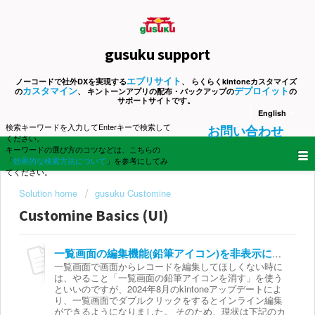
gusuku support
エブリサイト
ノーコードで社外DXを実現する
、 らくらくkintoneカスタマイズ
カスタマイン
デプロイット
の
、 キントーンアプリの配布・バックアップの
の
サポートサイトです。
English
検索キーワードを入力してEnterキーで検索して
お問い合わせ
ください。
キーワードの選び方のコツなどは、こちらの
「
効果的な検索方法について
」を参考にしてみ
てください。
Solution home
gusuku Customine
Customine Basics (UI)
一覧画面の編集機能(鉛筆アイコン)を非表示にする
一覧画面で画面からレコードを編集してほしくない時に
は、やること「一覧画面の鉛筆アイコンを消す」を使う
といいのですが、2024年8月のkintoneアップデートによ
り、一覧画面でダブルクリックをするとインライン編集
ができるようになりました。 そのため、現状は下記のカ