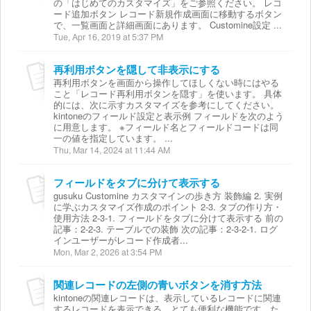
の「はじめてのカスタマイズ」をご参照ください。 レコ
ード追加ボタン レコード新規作成画面に移動するボタン
で、一覧画面と詳細画面にあります。 Customine設定 ...
Tue, Apr 16, 2019 at 5:37 PM
再利用ボタンを隠して非表示にする
再利用ボタンを画面から操作してほしくない時にはやる
こと「レコード再利用ボタンを隠す」を使います。 具体
的には、次に示すカスタマイズを参考にしてください。
kintoneのフィールド設定と表示例 フィールドを次のよう
に用意します。 ※フィールド名とフィールドコードは同
一の値を指定しています。 ...
Thu, Mar 14, 2024 at 11:44 AM
フィールドをタブに分けて表示する
gusuku Customine カスタマインの歩き方 装飾編 2. 実例
に学ぶカスタマイズ作成のポイント 2-3. タブの作り方・
使用方法 2-3-1. フィールドをタブに分けて表示する 前の
記事：2-2-3. テーブルでの装飾 次の記事：2-3-2-1. ログ
インユーザーがレコード作成者...
Mon, Mar 2, 2026 at 3:54 PM
関連レコードの左側の青いボタンを消す方法
kintoneの関連レコードは、表示しているレコードに関連
するレコードを表示できる、とても便利な機能です。た