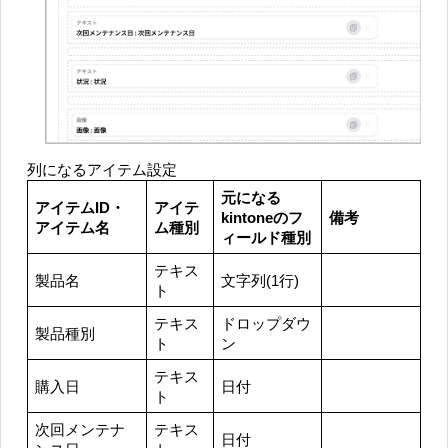
列になるアイテム設定
元になる
アイテムID・
アイテ
kintoneのフ
備考
アイテム名
ム種別
ィールド種別
テキス
製品名
文字列(1行)
ト
テキス
ドロップダウ
製品種別
ト
ン
テキス
購入日
日付
ト
次回メンテナ
テキス
日付