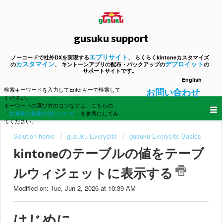
gusuku support
エブリサイト
ノーコードで社外DXを実現する
、 らくらくkintoneカスタマイズ
カスタマイン
デプロイット
の
、 キントーンアプリの配布・バックアップの
の
サポートサイトです。
English
検索キーワードを入力してEnterキーで検索して
お問い合わせ
ください。
キーワードの選び方のコツなどは、こちらの
「
効果的な検索方法について
」を参考にしてみ
てください。
Solution home
gusuku Everysite
gusuku Everysite Basics
kintoneのテーブルの値をテーブ
ルウィジェットに表示する
Modified on: Tue, Jun 2, 2026 at 10:39 AM
はじめに