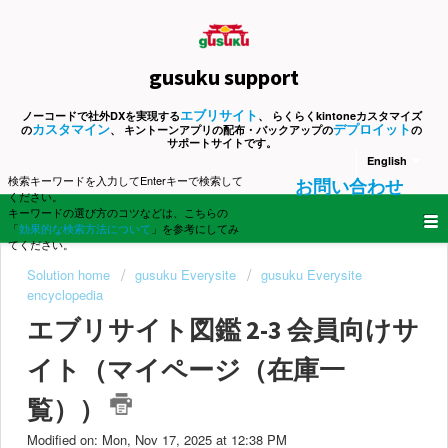
gusuku support
エブリサイト
ノーコードで社外DXを実現する
、 らくらくkintoneカスタマイズ
カスタマイン
デプロイット
の
、 キントーンアプリの配布・バックアップの
の
サポートサイトです。
English
検索キーワードを入力してEnterキーで検索して
お問い合わせ
ください。
キーワードの選び方のコツなどは、こちらの
「
効果的な検索方法について
」を参考にしてみ
てください。
Solution home
gusuku Everysite
gusuku Everysite
encyclopedia
エブリサイト図鑑 2-3 会員向けサ
イト（マイページ（在庫一
覧））
Modified on: Mon, Nov 17, 2025 at 12:38 PM