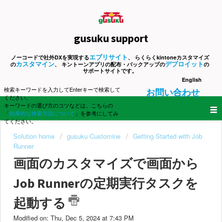
gusuku support
エブリサイト
ノーコードで社外DXを実現する
、 らくらくkintoneカスタマイズ
カスタマイン
デプロイット
の
、 キントーンアプリの配布・バックアップの
の
サポートサイトです。
English
検索キーワードを入力してEnterキーで検索して
お問い合わせ
ください。
キーワードの選び方のコツなどは、こちらの
「
効果的な検索方法について
」を参考にしてみ
てください。
Solution home
gusuku Customine
Getting Started with Job
Runner
画面のカスタマイズで画面から
Job Runnerの定期実行タスクを
起動する
Modified on: Thu, Dec 5, 2024 at 7:43 PM