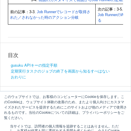
次の記事：3-5.
画
前の記事：3-3.
Job Runnerでレコードが取得さ
Job RunnerのW
れた／されなかった時のアクション分岐
る
目次
gusuku APIキーの指定手順
定期実行タスクのジョブの終了を画面から知るすべはない
おわりに
このウェブサイトでは、お客様のコンピューターにCookieを保存します。こ
のCookieは、ウェブサイト体験の改善のため、またより個人向けにカスタマ
イズされたサービスを提供するためにこのサイトおよび他のメディアで使用さ
れるものです。当社のCookieについての詳細は、プライバシーポリシーをご
覧ください。
当サイトでは、訪問者の個人情報を追跡することはありません。ただ
し、お客様が何度も同じ選択をする手間を省くために、小さなCookie