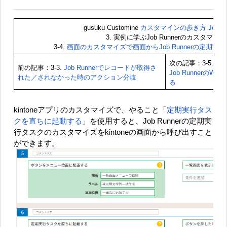
gusuku Customine
カスタマインの歩き方 Job Ru
3. 実例に学ぶJob Runnerのカスタマイズ
3-4.
画面のカスタマイズで画面からJob Runnerの定期実
次の記事：3-5.
画
前の記事：3-3.
Job Runnerでレコードが取得さ
Job RunnerのW
れた／されなかった時のアクション分岐
る
kintoneアプリのカスタマイズで、
やること「
定期実行タス
クを直ちに起動する
」
を使用すると、Job Runnerの定期実
行タスクのカスタマイズをkintoneの画面から呼び出すこと
ができます。